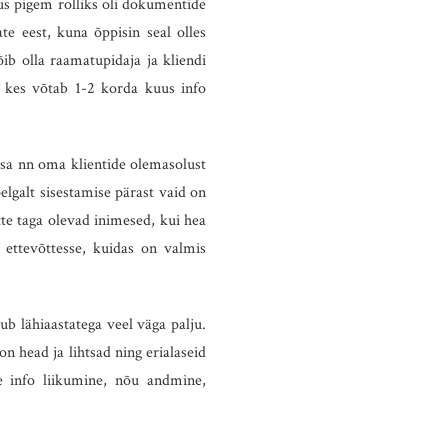
s pigem rolliks oli dokumentide
e eest, kuna õppisin seal olles
õib olla raamatupidaja ja kliendi
, kes võtab 1-2 korda kuus info
asa nn oma klientide olemasolust
lgalt sisestamise pärast vaid on
tte taga olevad inimesed, kui hea
ttevõttesse, kuidas on valmis
 lähiaastatega veel väga palju.
 head ja lihtsad ning erialaseid
e info liikumine, nõu andmine,