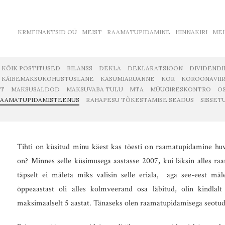
KRMFINANTSID OÜ
MEIST
RAAMATUPIDAMINE
HINNAKIRI
MEI
KÕIK POSTITUSED
BILANSS
DEKLA
DEKLARATSIOON
DIVIDENDI
KÄIBEMAKSUKOHUSTUSLANE
KASUMIARUANNE
KOR
KOROONAVII
ET
MAKSUSALDOD
MAKSUVABA TULU
MTA
MÜÜGIRESKONTRO
O
AAMATUPIDAMISTEENUS
RAHAPESU TÕKESTAMISE SEADUS
SISSET
Tihti on küsitud minu käest kas tõesti on raamatupidamine huvi
on? Minnes selle küsimusega aastasse 2007, kui läksin alles ra
täpselt ei mäleta miks valisin selle eriala, aga see-eest mäl
õppeaastast oli alles kolmveerand osa läbitud, olin kindlal
maksimaalselt 5 aastat. Tänaseks olen raamatupidamisega seotud 