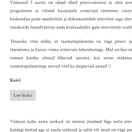
Viimased 3 aastat on olnud ühed põnevamatest ja olen aren
programme ja võtnud kasutusele erinevaid süsteeme vastava
keskendun peale numbritele ja dokumentidele ettevõtte taga oleva
omakorda lisandväärtus anda keskendudes igale ettevõttele eraldi
Tänaseks võin öelda, et raamatupidamine on väga põnev ja
täiendama ja kurssi viima erinevate lahendustega. Mul on hea mee
tunnen kuidas silmad lähevad särama, kui satun rääkim
raamatupidamisega seotud veel ka järgnevad aastad :)
Kairi
Loe lisaks
Viimase kahe aasta jooksul on meieni jõudnud liiga mitu ette
kuidagi hoitud aga ei saada saldosid ja infot või need on väga p