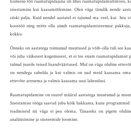
Esimene töö raamatupidajana oli ühes raamatupidamisbüroos, ku
sisestamine kui kaasamõtlemine. Olen väga tänulik nende aastat
siiski palju. Kuid nendel aastatel ei tajunud ma veel, kui hea v
koostöö ning mitte olla ainult raamatupidamisteenuse pakkuja
kokku.
Õnneks on aastatega toimunud muutused ja võib-olla tuli see ka
või juba väikesest kogemusest, et ei tee enam raamatupidamist pe
tulnud juurde teised lisandväärtused. Mul on väga oluline ettevõ
on nendega suhelda ja kui valmis on nad meid kaasama oma e
ettevõte arenema ja valmis kaasama uusi lahendusi.
Raamatupidamine on suurel määral aastatega muutunud ja muutub
Sisestamise tööga saavad juba kõik hakkama, kuna programmid on
teadmiseid nii väga ei pea olema. Tänaseks on pigem olulin
analüüsimine ja süsteemide loomine.