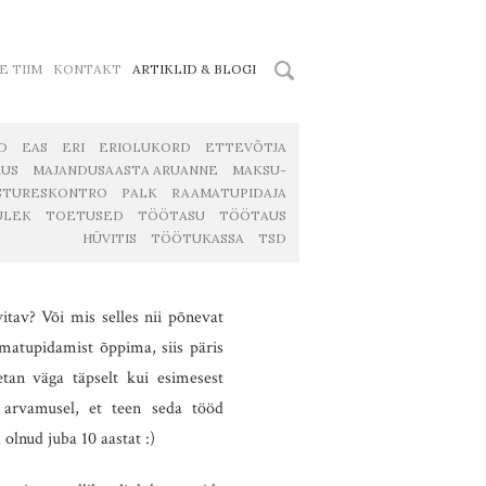
E TIIM
KONTAKT
ARTIKLID & BLOGI
D
EAS
ERI
ERIOLUKORD
ETTEVÕTJA
RUS
MAJANDUSAASTA ARUANNE
MAKSU-
STURESKONTRO
PALK
RAAMATUPIDAJA
ULEK
TOETUSED
TÖÖTASU
TÖÖTAUS
HÜVITIS
TÖÖTUKASSA
TSD
tav? Või mis selles nii põnevat
amatupidamist õppima, siis päris
etan väga täpselt kui esimesest
t arvamusel, et teen seda tööd
olnud juba 10 aastat :)