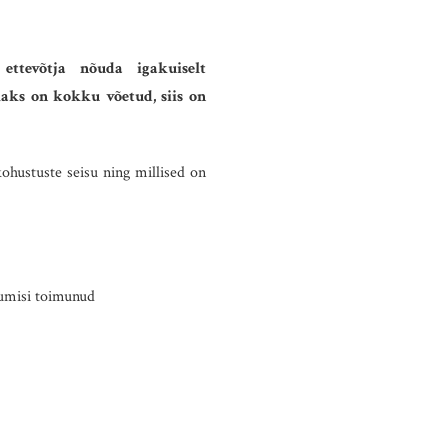
ttevõtja nõuda igakuiselt
aks on kokku võetud, siis on
hustuste seisu ning millised on
kumisi toimunud