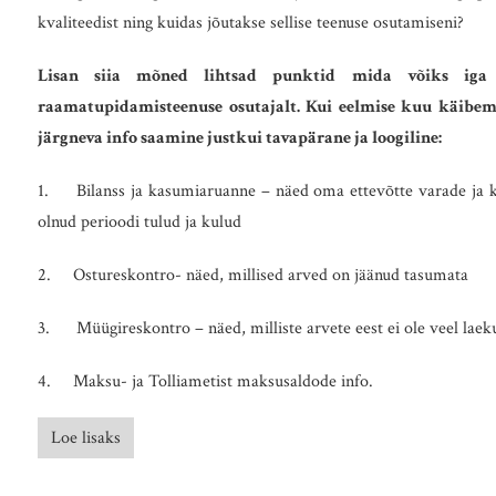
kvaliteedist ning kuidas jõutakse sellise teenuse osutamiseni?
Lisan siia mõned lihtsad punktid mida võiks iga e
raamatupidamisteenuse osutajalt. Kui eelmise kuu käibem
järgneva info saamine justkui tavapärane ja loogiline:
1. Bilanss ja kasumiaruanne – näed oma ettevõtte varade ja ko
olnud perioodi tulud ja kulud
2. Ostureskontro- näed, millised arved on jäänud tasumata
3. Müügireskontro – näed, milliste arvete eest ei ole veel lae
4. Maksu- ja Tolliametist maksusaldode info.
Loe lisaks