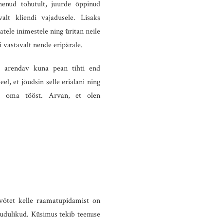
enud tohutult, juurde õppinud
lt kliendi vajadusele. Lisaks
tele inimestele ning üritan neile
 vastavalt nende eripärale.
 arendav kuna pean tihti end
l, et jõudsin selle erialani ning
a oma tööst. Arvan, et olen
võtet kelle raamatupidamist on
uudulikud. Küsimus tekib teenuse