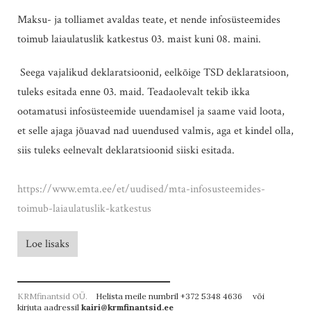
Maksu- ja tolliamet avaldas teate, et nende infosüsteemides
toimub laiaulatuslik katkestus 03. maist kuni 08. maini.
Seega vajalikud deklaratsioonid, eelkõige TSD deklaratsioon,
tuleks esitada enne 03. maid. Teadaolevalt tekib ikka
ootamatusi infosüsteemide uuendamisel ja saame vaid loota,
et selle ajaga jõuavad nad uuendused valmis, aga et kindel olla,
siis tuleks eelnevalt deklaratsioonid siiski esitada.
https://www.emta.ee/et/uudised/mta-infosusteemides-
toimub-laiaulatuslik-katkestus
Loe lisaks
KRMfinantsid OÜ.
Helista meile numbril +372 5348 4636 või
kirjuta aadressil
kairi@krmfinantsid.ee