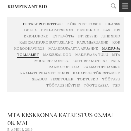
KRMFINANTSID
FILTREERI POSTITUSI:
KÕIK POSTITUSED
BILANSS
DEKLA
DEKLARATSIOON
DIVIDENDID
EAS
ERI
ERIOLUKORD
ETTEVÕTJA
INTRESSID
JUHENDID
KÄIBEMAKSUKOHUSTUSLANE
KASUMIARUANNE
KOR
KOROONAVIIRUS
MAJANDUSAASTA ARUANNE
MAKSU-JA
TOLLIAMET
MAKSUSALDOD
MAKSUVABA TULU
MTA
MÜÜGIRESKONTRO
OSTURESKONTRO
PALK
RAAMATUPIDAJA
RAAMATUPIDAMINE
RAAMATUPIDAMISTEENUS
RAHAPESU TÕKESTAMISE
SEADUS
SISSETULEK
TOETUSED
TÖÖTASU
TÖÖTAUS HÜVITIS
TÖÖTUKASSA
TSD
MTA KESKKONNA KATKESTUS 03.MAI -
08. MAI
5. APRILL 2019