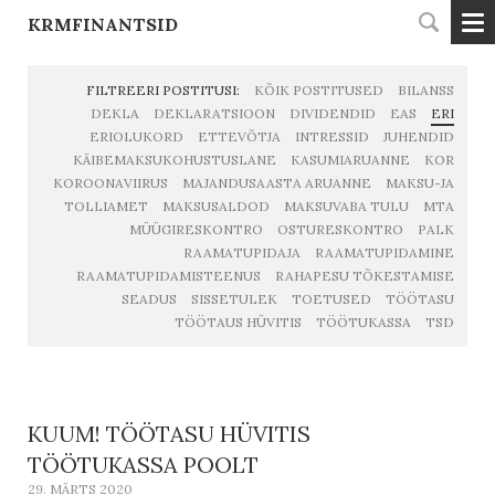
KRMFINANTSID
FILTREERI POSTITUSI:
KÕIK POSTITUSED
BILANSS
DEKLA
DEKLARATSIOON
DIVIDENDID
EAS
ERI
ERIOLUKORD
ETTEVÕTJA
INTRESSID
JUHENDID
KÄIBEMAKSUKOHUSTUSLANE
KASUMIARUANNE
KOR
KOROONAVIIRUS
MAJANDUSAASTA ARUANNE
MAKSU-JA
TOLLIAMET
MAKSUSALDOD
MAKSUVABA TULU
MTA
MÜÜGIRESKONTRO
OSTURESKONTRO
PALK
RAAMATUPIDAJA
RAAMATUPIDAMINE
RAAMATUPIDAMISTEENUS
RAHAPESU TÕKESTAMISE
SEADUS
SISSETULEK
TOETUSED
TÖÖTASU
TÖÖTAUS HÜVITIS
TÖÖTUKASSA
TSD
KUUM! TÖÖTASU HÜVITIS
TÖÖTUKASSA POOLT
29. MÄRTS 2020