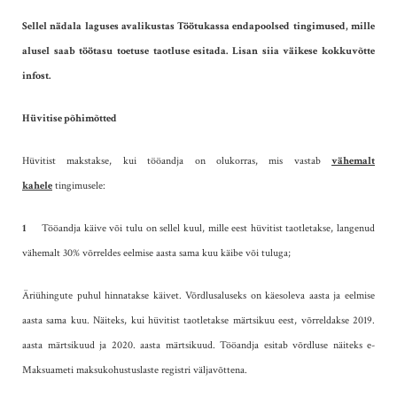
Sellel nädala laguses avalikustas Töötukassa endapoolsed tingimused, mille
alusel saab töötasu toetuse taotluse esitada. Lisan siia väikese kokkuvõtte
infost.
Hüvitise põhimõtted
Hüvitist makstakse, kui tööandja on olukorras, mis vastab
vähemalt
kahele
tingimusele:
1
Tööandja käive või tulu on sellel kuul, mille eest hüvitist taotletakse, langenud
vähemalt 30% võrreldes eelmise aasta sama kuu käibe või tuluga;
Äriühingute puhul hinnatakse käivet. Võrdlusaluseks on käesoleva aasta ja eelmise
aasta sama kuu. Näiteks, kui hüvitist taotletakse märtsikuu eest, võrreldakse 2019.
aasta märtsikuud ja 2020. aasta märtsikuud. Tööandja esitab võrdluse näiteks e-
Maksuameti maksukohustuslaste registri väljavõttena.