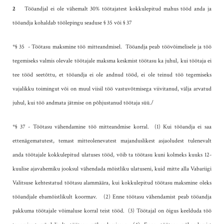
2
Tööandjal ei ole vähemalt 30% töötajatest kokkulepitud mahus tööd anda ja
tööandja kohaldab töölepingu seaduse § 35 või § 37
*§ 35 - Töötasu maksmine töö mitteandmisel.
Tööandja peab töövõimelisele ja töö
tegemiseks valmis olevale töötajale maksma keskmist töötasu ka juhul, kui töötaja ei
tee tööd seetõttu, et tööandja ei ole andnud tööd, ei ole teinud töö tegemiseks
vajalikku toimingut või on muul viisil töö vastuvõtmisega viivitanud, välja arvatud
juhul, kui töö andmata jätmise on põhjustanud töötaja süü./
*§ 37 - Töötasu vähendamine töö mitteandmise korral.
(1) Kui tööandja ei saa
ettenägematutest, temast mitteolenevatest majanduslikest asjaoludest tulenevalt
anda töötajale kokkulepitud ulatuses tööd, võib ta töötasu kuni kolmeks kuuks 12-
kuulise ajavahemiku jooksul vähendada mõistliku ulatuseni, kuid mitte alla Vabariigi
Valitsuse kehtestatud töötasu alammäära, kui kokkulepitud töötasu maksmine oleks
tööandjale ebamõistlikult koormav.
(2) Enne töötasu vähendamist peab tööandja
pakkuma töötajale võimaluse korral teist tööd.
(3) Töötajal on õigus keelduda töö