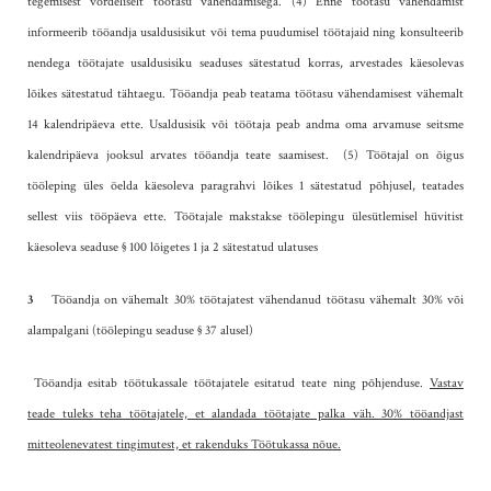
tegemisest võrdeliselt töötasu vähendamisega.
(4) Enne töötasu vähendamist
informeerib tööandja usaldusisikut või tema puudumisel töötajaid ning konsulteerib
nendega töötajate usaldusisiku seaduses sätestatud korras, arvestades käesolevas
lõikes sätestatud tähtaegu. Tööandja peab teatama töötasu vähendamisest vähemalt
14 kalendripäeva ette. Usaldusisik või töötaja peab andma oma arvamuse seitsme
kalendripäeva jooksul arvates tööandja teate saamisest.
(5) Töötajal on õigus
tööleping üles öelda käesoleva paragrahvi lõikes 1 sätestatud põhjusel, teatades
sellest viis tööpäeva ette. Töötajale makstakse töölepingu ülesütlemisel hüvitist
käesoleva seaduse § 100 lõigetes 1 ja 2 sätestatud ulatuses
3
Tööandja on vähemalt 30% töötajatest vähendanud töötasu vähemalt 30% või
alampalgani (töölepingu seaduse § 37 alusel)
Tööandja esitab töötukassale töötajatele esitatud teate ning põhjenduse.
Vastav
teade
tuleks teha töötajatele, et alandada töötajate palka väh. 30% tööandjast
mitteolenevatest tingimutest, et rakenduks Töötukassa nõue.