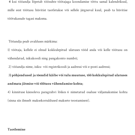
4
kui tööandja lõpetab töösuhte töötajaga koondamise tõttu samal kalendrikuul,
mille eest töötasu hüvitist taotletakse või sellele järgneval kuul, peab ta hüvitise
töötukassale tagasi maksma.
Tööandja peab avalduses märkima:
1) töötaja, kellele ei olnud kokkulepitud ulatuses tööd anda või kelle töötasu on
vähendatud, isikukoodi ning pangakonto numbri;
2) tööandja nime, isiku- või registrikoodi ja aadressi või e-posti aadressi;
3
) põhjendused ja tõendid käibe või tulu muutuse, töö kokkulepitud ulatuses
andmata jätmise või töötasu vähendamise kohta;
4) kinnituse käesoleva paragrahvi lõikes 6 nimetatud osaluse väljamaksmise kohta
(sinna siis ilmselt maksekorraldused maksete teostamisest).
Taotlemine