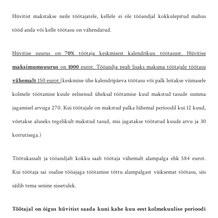
Hüvitist makstakse neile töötajatele, kellele ei ole tööandjal kokkulepitud mahus
tööd anda või kelle töötasu on vähendatud.
Hüvitise suurus on
70%
töötaja keskmisest kalendrikuu töötasust. Hüvitise
maksimumsuurus
on
1000
eurot. Tööandja peab lisaks maksma töötajale töötasu
vähemalt
150 eurot
(
keskmine ühe kalendripäeva töötasu või palk leitakse viimasele
kolmele töötamise kuule eelnenud üheksal töötamise kuul makstud tasude summa
jagamisel arvuga 270. Kui töötajale on makstud palka lühemal perioodil kui 12 kuud,
võetakse aluseks tegelikult makstud tasud, mis jagatakse töötatud kuude arvu ja 30
korrutisega.)
Töötukassalt ja tööandjalt kokku saab töötaja vähemalt alampalga ehk 584 eurot.
Kui töötaja sai osalise tööajaga töötamise tõttu alampalgast väiksemat töötasu, siis
säilib tema senine sissetulek.
Töötajal on õigus hüvitist saada kuni kahe kuu eest kolmekuulise perioodi