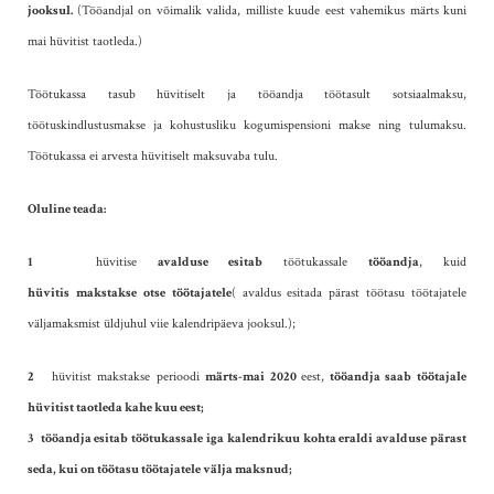
jooksul.
(Tööandjal on võimalik valida, milliste kuude eest vahemikus märts kuni
mai hüvitist taotleda.)
Töötukassa tasub hüvitiselt ja tööandja töötasult sotsiaalmaksu,
töötuskindlustusmakse ja kohustusliku kogumispensioni makse ning tulumaksu.
Töötukassa ei arvesta hüvitiselt maksuvaba tulu.
Oluline teada:
1
hüvitise
avalduse esitab
töötukassale
tööandja
, kuid
hüvitis
makstakse
otse
töötajatele
( avaldus esitada pärast töötasu töötajatele
väljamaksmist üldjuhul viie kalendripäeva jooksul.);
2
hüvitist makstakse perioodi
märts-mai 2020
eest,
tööandja saab töötajale
hüvitist taotleda kahe kuu eest;
3
tööandja esitab töötukassale iga kalendrikuu kohta eraldi avalduse pärast
seda, kui on töötasu töötajatele välja maksnud;